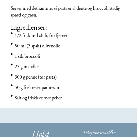
Server med det samme, så pasta er al dente og broccoli stadig
sprød og grøn.
Ingredienser:
1/2 frisk rød chili, frø fjernet
50 ml (3 spsk) olivenolie
1 stk broccoli
25 g mandler
300 g penne (tør pasta)
50 g friskrevet parmesan
Salt og friskkværnet peber
Se
Hold
Telefon:
Email
: