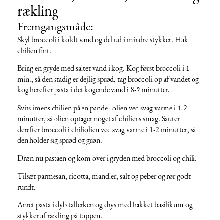
rækling
Fremgangsmåde:
Skyl broccoli i koldt vand og del ud i mindre stykker. Hak
chilien fint.
Bring en gryde med saltet vand i kog. Kog først broccoli i 1
min., så den stadig er dejlig sprød, tag broccoli op af vandet og
kog herefter pasta i det kogende vand i 8-9 minutter.
Svits imens chilien på en pande i olien ved svag varme i 1-2
minutter, så olien optager noget af chiliens smag. Sauter
derefter broccoli i chiliolien ved svag varme i 1-2 minutter, så
den holder sig sprød og grøn.
Dræn nu pastaen og kom over i gryden med broccoli og chili.
Tilsæt parmesan, ricotta, mandler, salt og peber og rør godt
rundt.
Anret pasta i dyb tallerken og drys med hakket basilikum og
stykker af rækling på toppen.