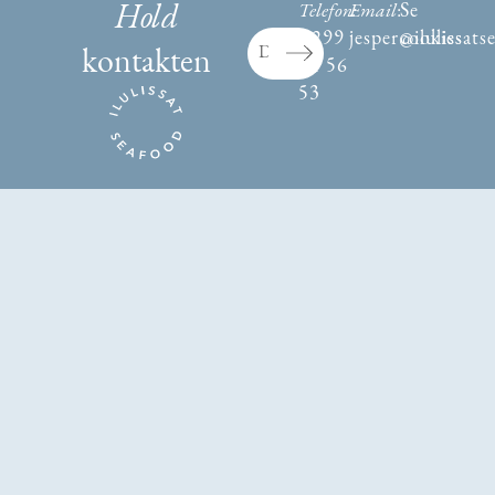
Se
Hold
Telefon:
Email
:
+299
jesper@ilulissats
cookies
kontakten
54 56
53