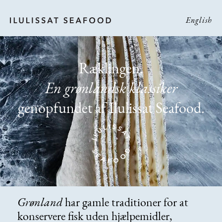
English
Ræklingen.
En grønlandsk klassiker
genopfundet af Ilulissat Seafood.
Grønland
har gamle traditioner for at
konservere fisk uden hjælpemidler,