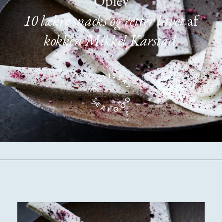
Oplev
10 lækre snacks og retter lavet
af
kokken Mikkel Karstad.