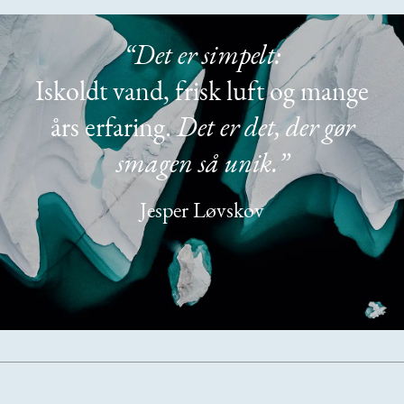
“Det er simpelt:
Iskoldt vand, frisk luft og mange
års erfaring.
Det er det, der gør
smagen så unik.”
Jesper Løvskov